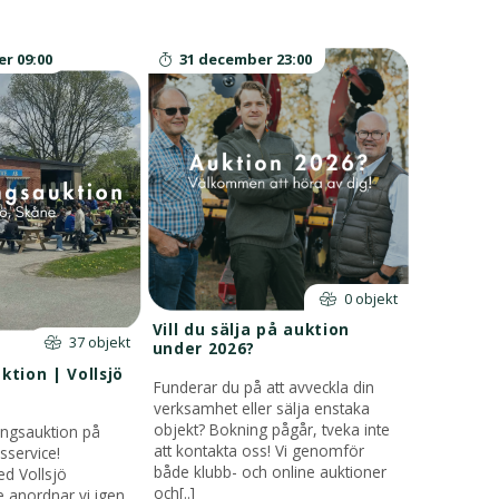
r 09:00
31 december 23:00
0 objekt
Vill du sälja på auktion
37 objekt
under 2026?
tion | Vollsjö
Funderar du på att avveckla din
verksamhet eller sälja enstaka
objekt? Bokning pågår, tveka inte
ingsauktion på
att kontakta oss! Vi genomför
ksservice!
både klubb- och online auktioner
d Vollsjö
och[..]
e anordnar vi igen