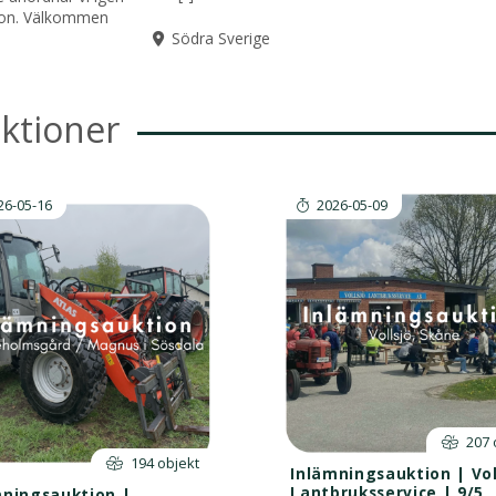
ion. Välkommen
Södra Sverige
uktioner
26-05-16
2026-05-09
207 
194 objekt
Inlämningsauktion | Vol
Lantbruksservice | 9/5
mningsauktion |