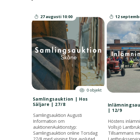
27 augusti 10:00
12 septembe
0 objekt
Samlingsauktion | Hos
Säljare | 27/8
Inlämningsauk
| 12/9
Samlingsauktion Augusti
Information om
Höstens inlämn
auktionenAuktionstyp:
Vollsjö Lantbru
Samlingsauktion online Torsdag
Tillsammans me
27/8 med visning före avslutad
Lantbruksservic