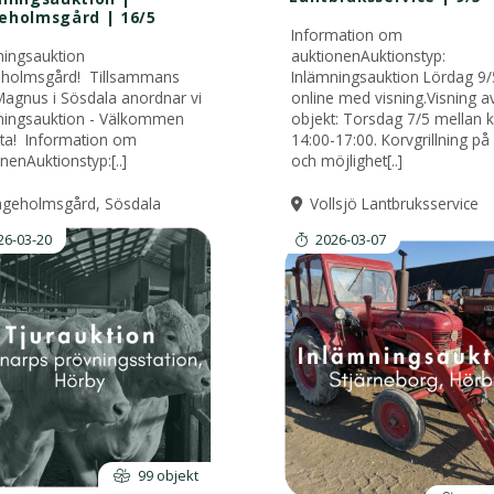
eholmsgård | 16/5
Information om
ningsauktion
auktionenAuktionstyp:
holmsgård! Tillsammans
Inlämningsauktion Lördag 9/
agnus i Sösdala anordnar vi
online med visning.Visning a
ningsauktion - Välkommen
objekt: Torsdag 7/5 mellan kl
lta! Information om
14:00-17:00. Korvgrillning på 
nenAuktionstyp:[..]
och möjlighet[..]
ageholmsgård, Sösdala
Vollsjö Lantbruksservice
26-03-20
2026-03-07
99 objekt