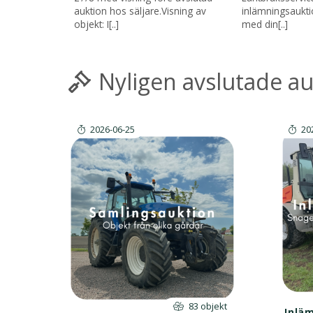
auktion hos säljare.Visning av
inlämningsaukt
objekt: I[..]
med din[..]
Nyligen avslutade a
2026-06-25
20
83 objekt
Inlä