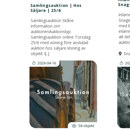
Snag
Samlingsauktion | Hos
Säljare | 25/6
Inläm
Snage
Samlingsauktion Skåne
med M
Information om
inläm
auktionenAuktionstyp:
att de
Samlingsauktion online Torsdag
auktio
25/6 med visning före avslutad
auktion hos säljare.Visning av
objekt: I[..]
Sn
2026-04-16
20
58 objekt