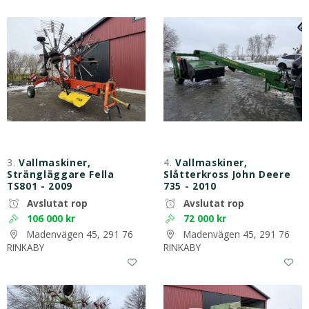
3.
Vallmaskiner,
4.
Vallmaskiner,
Strängläggare Fella
Slåtterkross John Deere
TS801 - 2009
735 - 2010
Avslutat rop
Avslutat rop
106 000 kr
72 000 kr
Madenvägen 45, 291 76
Madenvägen 45, 291 76
RINKABY
RINKABY