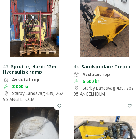
43.
Sprutor, Hardi 12m
44.
Sandspridare Trejon
Hydraulisk ramp
Avslutat rop
Avslutat rop
6 600 kr
8 000 kr
Starby Landsväg 439, 262
Starby Landsväg 439, 262
95 ÄNGELHOLM
95 ÄNGELHOLM