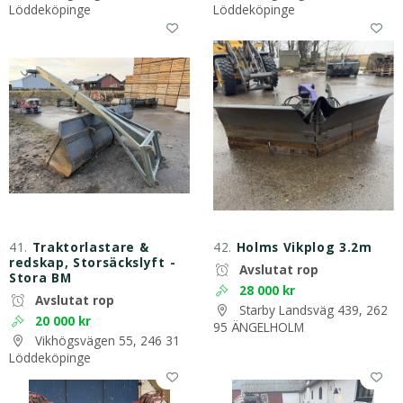
Löddeköpinge
Löddeköpinge
41.
Traktorlastare &
42.
Holms Vikplog 3.2m
redskap, Storsäckslyft -
Avslutat rop
Stora BM
28 000 kr
Avslutat rop
Starby Landsväg 439, 262
20 000 kr
95 ÄNGELHOLM
Vikhögsvägen 55, 246 31
Löddeköpinge