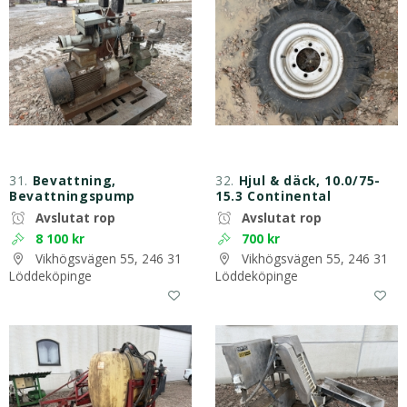
31.
Bevattning,
32.
Hjul & däck, 10.0/75-
Bevattningspump
15.3 Continental
Avslutat rop
Avslutat rop
8 100 kr
700 kr
Vikhögsvägen 55, 246 31
Vikhögsvägen 55, 246 31
Löddeköpinge
Löddeköpinge