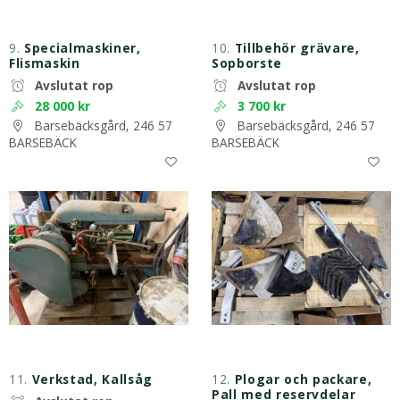
9.
Specialmaskiner,
10.
Tillbehör grävare,
Flismaskin
Sopborste
Avslutat rop
Avslutat rop
28 000 kr
3 700 kr
Barsebäcksgård, 246 57
Barsebäcksgård, 246 57
BARSEBÄCK
BARSEBÄCK
11.
Verkstad, Kallsåg
12.
Plogar och packare,
Pall med reservdelar