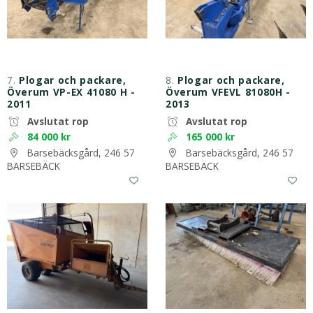
7.
Plogar och packare,
8.
Plogar och packare,
Överum VP-EX 41080 H -
Överum VFEVL 81080H -
2011
2013
Avslutat rop
Avslutat rop
84 000 kr
165 000 kr
Barsebäcksgård, 246 57
Barsebäcksgård, 246 57
BARSEBÄCK
BARSEBÄCK