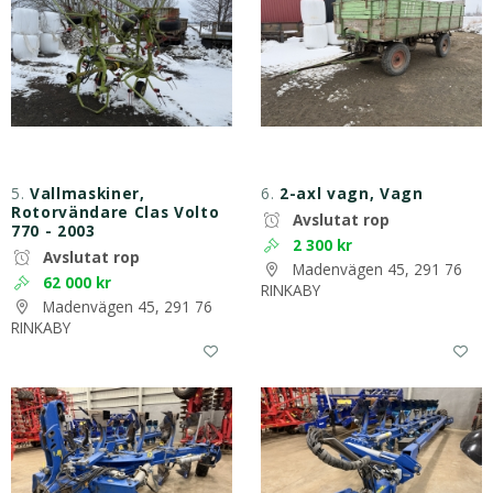
5.
Vallmaskiner,
6.
2-axl vagn, Vagn
Rotorvändare Clas Volto
Avslutat rop
770 - 2003
2 300 kr
Avslutat rop
Madenvägen 45, 291 76
62 000 kr
RINKABY
Madenvägen 45, 291 76
RINKABY