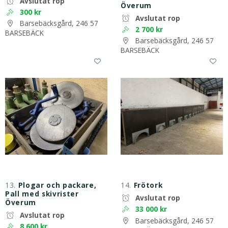
Avslutat rop
Överum
300 kr
Avslutat rop
Barsebäcksgård, 246 57
2 700 kr
BARSEBÄCK
Barsebäcksgård, 246 57
BARSEBÄCK
13.
Plogar och packare,
14.
Frötork
Pall med skivrister
Avslutat rop
Överum
33 000 kr
Avslutat rop
Barsebäcksgård, 246 57
8 600 kr