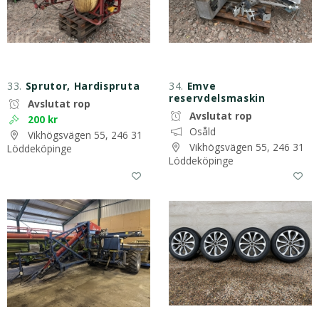
33.
Sprutor, Hardispruta
34.
Emve
reservdelsmaskin
Avslutat rop
Avslutat rop
200 kr
Osåld
Vikhögsvägen 55, 246 31
Vikhögsvägen 55, 246 31
Löddeköpinge
Löddeköpinge