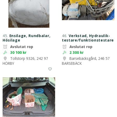
45.
Ensilage, Rundbalar,
46.
Verkstad, Hydraulik-
Hösilage
testare/funktionstestare
Avslutat rop
Avslutat rop
30 100 kr
2 300 kr
Tollstorp 9326, 242 97
Barsebäcksgård, 246 57
HÖRBY
BARSEBÄCK