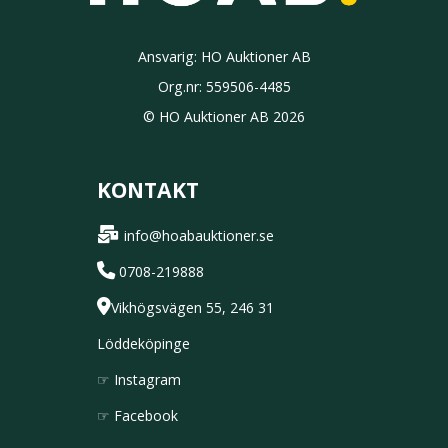
Ansvarig: HO Auktioner AB
Org.nr:
559506-4485
© HO Auktioner AB 2026
KONTAKT
info@hoabauktioner.se
0708-219888
Vikhögsvägen 55, 246 31
Löddeköpinge
☞
Instagram
☞
Facebook