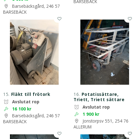
BARSEBÄCK
Barsebäcksgård, 246 57
BARSEBÄCK
15.
Fläkt till frötork
16.
Potatissättare,
Triett, Triett sättare
Avslutat rop
Avslutat rop
16 100 kr
1 900 kr
Barsebäcksgård, 246 57
Jonstorpsv 551, 254 76
BARSEBÄCK
ALLERUM