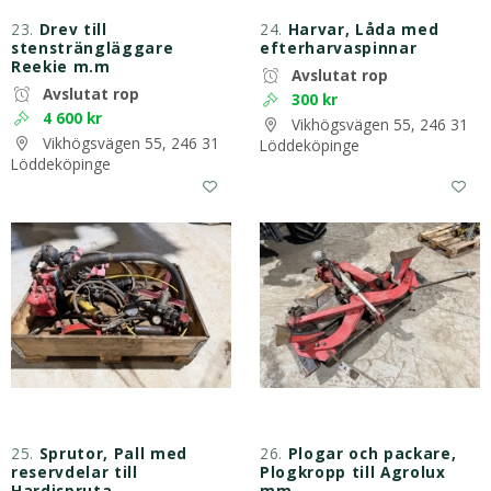
23.
Drev till
24.
Harvar, Låda med
stensträngläggare
efterharvaspinnar
Reekie m.m
Avslutat rop
Avslutat rop
300 kr
4 600 kr
Vikhögsvägen 55, 246 31
Vikhögsvägen 55, 246 31
Löddeköpinge
Löddeköpinge
25.
Sprutor, Pall med
26.
Plogar och packare,
reservdelar till
Plogkropp till Agrolux
Hardispruta
mm