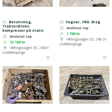
21.
Bevattning,
22.
Vagnar, VBG-drag
Traktordriven
Avslutat rop
kompressor på stativ
1 700 kr
Avslutat rop
Vikhögsvägen 55, 246 31
13 100 kr
Löddeköpinge
Vikhögsvägen 55, 24631
Löddeköpinge