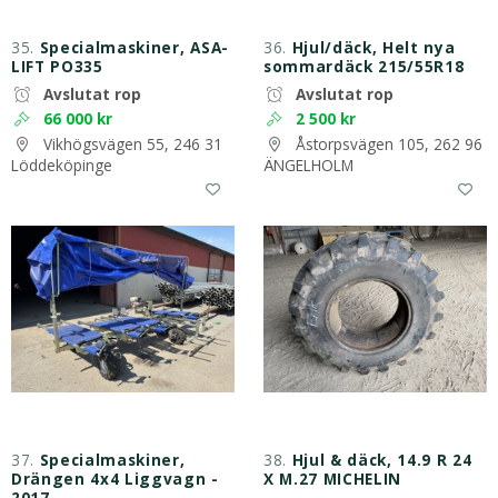
35.
Specialmaskiner, ASA-
36.
Hjul/däck, Helt nya
LIFT PO335
sommardäck 215/55R18
Avslutat rop
Avslutat rop
66 000 kr
2 500 kr
Vikhögsvägen 55, 246 31
Åstorpsvägen 105, 262 96
Löddeköpinge
ÄNGELHOLM
37.
Specialmaskiner,
38.
Hjul & däck, 14.9 R 24
Drängen 4x4 Liggvagn -
X M.27 MICHELIN
2017