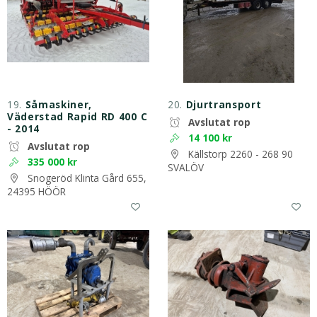
19.
Såmaskiner,
20.
Djurtransport
Väderstad Rapid RD 400 C
Avslutat rop
- 2014
14 100 kr
Avslutat rop
Källstorp 2260 - 268 90
335 000 kr
SVALÖV
Snogeröd Klinta Gård 655,
24395 HÖÖR