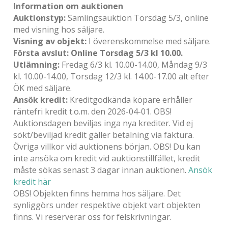
Information om auktionen
Auktionstyp:
Samlingsauktion Torsdag 5/3, online
med visning hos säljare.
Visning av objekt:
I överenskommelse med säljare.
Första avslut: Online Torsdag 5/3 kl 10.00.
Utlämning:
Fredag 6/3 kl. 10.00-14.00, Måndag 9/3
kl. 10.00-14.00, Torsdag 12/3 kl. 14.00-17.00 alt efter
ÖK med säljare.
Ansök kredit:
Kreditgodkända köpare erhåller
räntefri kredit t.o.m. den 2026-04-01. OBS!
Auktionsdagen beviljas inga nya krediter. Vid ej
sökt/beviljad kredit gäller betalning via faktura.
Övriga villkor vid auktionens början. OBS! Du kan
inte ansöka om kredit vid auktionstillfället, kredit
måste sökas senast 3 dagar innan auktionen.
Ansök
kredit här
OBS! Objekten finns hemma hos säljare. Det
synliggörs under respektive objekt vart objekten
finns. Vi reserverar oss för felskrivningar.