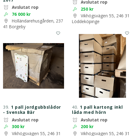
Avslutat rop
Avslutat rop
250 kr
76 000 kr
Vikhögsvägen 55, 246 31
Holländarehusgården, 237
Löddeköpinge
41 Borgeby
39.
1 pall jordgubbslådor
40.
1 pall kartong inkl
- Svenska Bär
låda med hörn
Avslutat rop
Avslutat rop
300 kr
200 kr
Vikhögsvägen 55, 246 31
Vikhögsvägen 55, 246 31