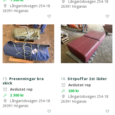
Långarödsvägen 254-18
Långarödsvägen 254-18
26391 Höganäs
26391 Höganäs
15.
Presenningar bra
16.
Sittpuffar 2st läder
skick
Avslutat rop
Avslutat rop
200 kr
2 300 kr
Långarödsvägen 254-18
Långarödsvägen 254-18
26391 Höganäs
26391 Höganäs