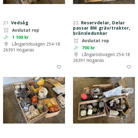
21.
Vedsåg
22.
Reservdelar, Delar
passar BM gräv/traktor,
Avslutat rop
bränsledunkar
1 100 kr
Avslutat rop
Långarödsvägen 254-18
700 kr
26391 Höganäs
Långarödsvägen 254-18
26391 Höganäs