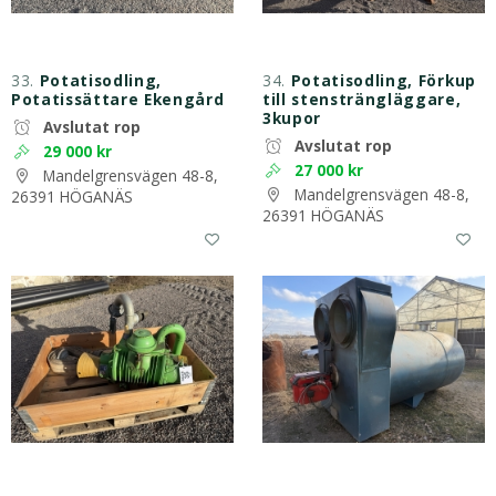
33.
Potatisodling,
34.
Potatisodling, Förkup
Potatissättare Ekengård
till stensträngläggare,
3kupor
Avslutat rop
Avslutat rop
29 000 kr
27 000 kr
Mandelgrensvägen 48-8,
Mandelgrensvägen 48-8,
26391 HÖGANÄS
26391 HÖGANÄS