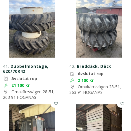
41.
Dubbelmontage,
42.
Breddäck, Däck
620/70R42
Avslutat rop
Avslutat rop
2 100 kr
21 100 kr
Ornakärrsvägen 28-51,
Ornakärrsvägen 28-51,
263 91 HÖGANÄS
263 91 HÖGANÄS