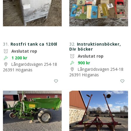
31.
Rostfri tank ca 1200l
32.
Instruktionsböcker,
Div böcker
Avslutat rop
Avslutat rop
1 200 kr
900 kr
Långarödsvägen 254-18
Långarödsvägen 254-18
26391 Höganäs
26391 Höganäs