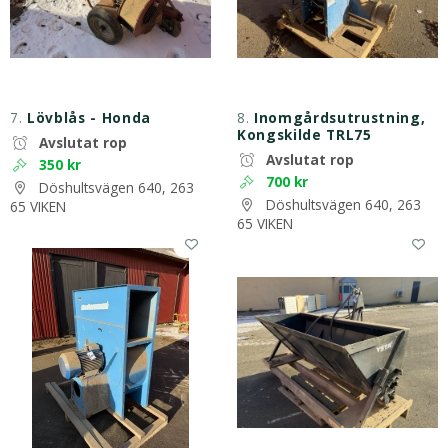
7.
Lövblås - Honda
8.
Inomgårdsutrustning,
Kongskilde TRL75
Avslutat rop
Avslutat rop
350 kr
700 kr
Döshultsvägen 640, 263
Döshultsvägen 640, 263
65 VIKEN
65 VIKEN