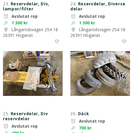
23.
Reservdelar, Div,
24.
Reservdelar, Diverse
lampor/filter
delar
Avslutat rop
Avslutat rop
1 300 kr
1 300 kr
Långarödsvägen 254-18
Långarödsvägen 254-18
26391 Höganäs
26391 Höganäs
25.
Reservdelar, Div
26.
Däck
reservdelar
Avslutat rop
Avslutat rop
700 kr
400 kr