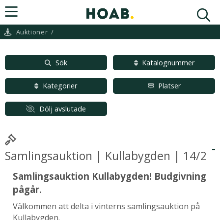
Auktioner
/
Sök
Katalognummer
Kategorier
Platser
Dölj avslutade
Samlingsauktion | Kullabygden | 14/2
Samlingsauktion Kullabygden! Budgivning
pågår.
Välkommen att delta i vinterns samlingsauktion på
Kullabygden.