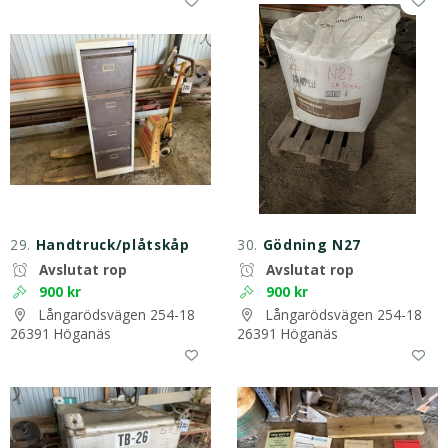
29.
Handtruck/plåtskåp
30.
Gödning N27
Avslutat rop
Avslutat rop
900 kr
900 kr
Långarödsvägen 254-18
Långarödsvägen 254-18
26391 Höganäs
26391 Höganäs