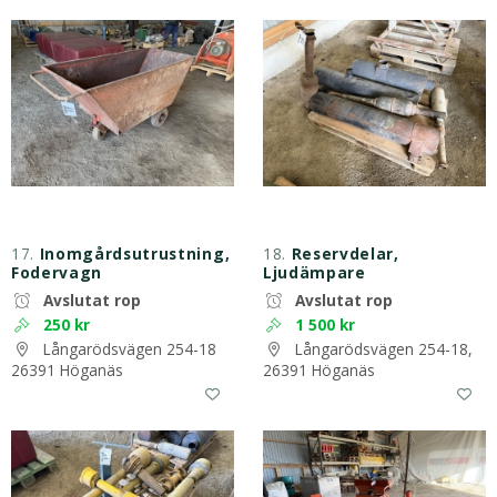
17.
Inomgårdsutrustning,
18.
Reservdelar,
Fodervagn
Ljudämpare
Avslutat rop
Avslutat rop
250 kr
1 500 kr
Långarödsvägen 254-18
Långarödsvägen 254-18,
26391 Höganäs
26391 Höganäs