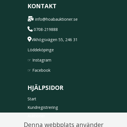
KONTAKT
info@hoabauktioner.se
0708-219888
Vikhögsvägen 55, 246 31
Löddeköpinge
☞
Instagram
☞
Facebook
HJÄLPSIDOR
Start
Kundregistrering
Auktioner
Denna webbplats använder
Auktionsvillkor