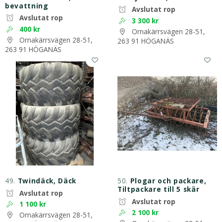
bevattning
Avslutat rop
Avslutat rop
3 300 kr
400 kr
Ornakärrsvägen 28-51,
Ornakärrsvägen 28-51,
263 91 HÖGANÄS
263 91 HÖGANÄS
49.
Twindäck, Däck
50.
Plogar och packare,
Tiltpackare till 5 skär
Avslutat rop
Avslutat rop
1 100 kr
2 100 kr
Ornakärrsvägen 28-51,