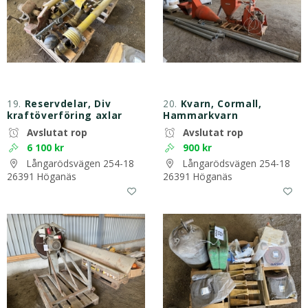
19.
Reservdelar, Div
20.
Kvarn, Cormall,
kraftöverföring axlar
Hammarkvarn
Avslutat rop
Avslutat rop
6 100 kr
900 kr
Långarödsvägen 254-18
Långarödsvägen 254-18
26391 Höganäs
26391 Höganäs