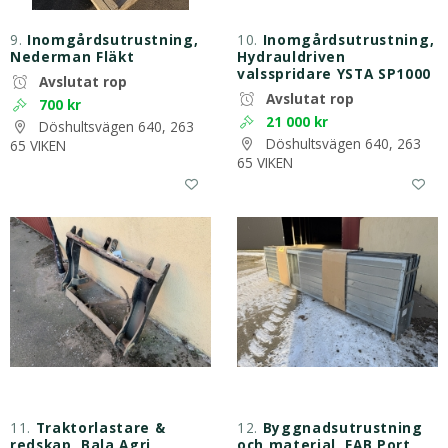
9.
Inomgårdsutrustning,
10.
Inomgårdsutrustning,
Nederman Fläkt
Hydrauldriven
valsspridare YSTA SP1000
Avslutat rop
Avslutat rop
700 kr
21 000 kr
Döshultsvägen 640, 263
Döshultsvägen 640, 263
65 VIKEN
65 VIKEN
11.
Traktorlastare &
12.
Byggnadsutrustning
redskap, Bala Agri
och material, EAB Port