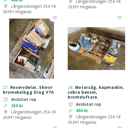
Långarödsvägen 254-18
Långarödsvägen 254-18
26391 Höganäs
26391 Höganäs
27.
Reservdelar, Skivor
28.
Motorsåg, kapmaskin,
bromsbelägg Drag V70
cobra bensin,
bromsluftare.
Avslutat rop
Avslutat rop
250 kr
450 kr
Långarödsvägen 254-18
Långarödsvägen 254-18
26391 Höganäs
26391 Höganäs