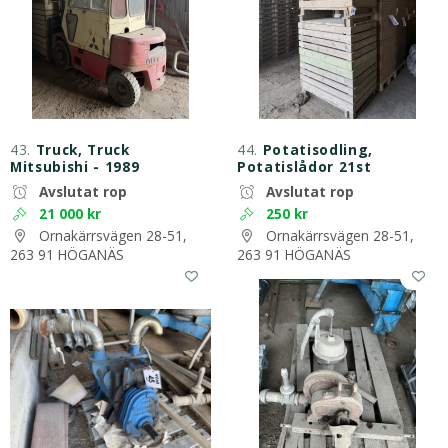
43.
Truck, Truck
44.
Potatisodling,
Mitsubishi - 1989
Potatislådor 21st
Avslutat rop
Avslutat rop
21 000 kr
250 kr
Ornakärrsvägen 28-51,
Ornakärrsvägen 28-51,
263 91 HÖGANÄS
263 91 HÖGANÄS