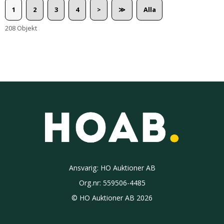
1
2
3
4
>
≫
Alla
208 Objekt
Ansvarig: HO Auktioner AB
Org.nr:
559506-4485
© HO Auktioner AB 2026