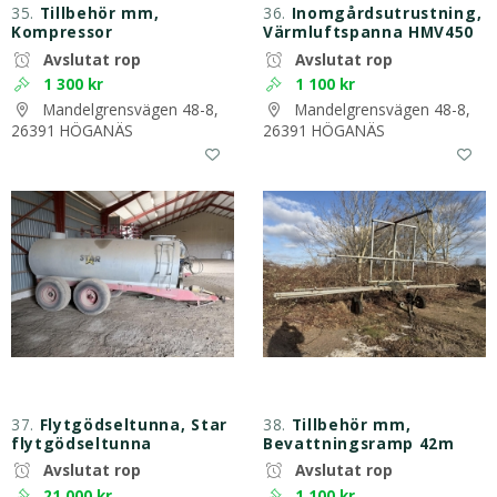
35.
Tillbehör mm,
36.
Inomgårdsutrustning,
Kompressor
Värmluftspanna HMV450
Avslutat rop
Avslutat rop
1 300 kr
1 100 kr
Mandelgrensvägen 48-8,
Mandelgrensvägen 48-8,
26391 HÖGANÄS
26391 HÖGANÄS
37.
Flytgödseltunna, Star
38.
Tillbehör mm,
flytgödseltunna
Bevattningsramp 42m
Avslutat rop
Avslutat rop
21 000 kr
1 100 kr