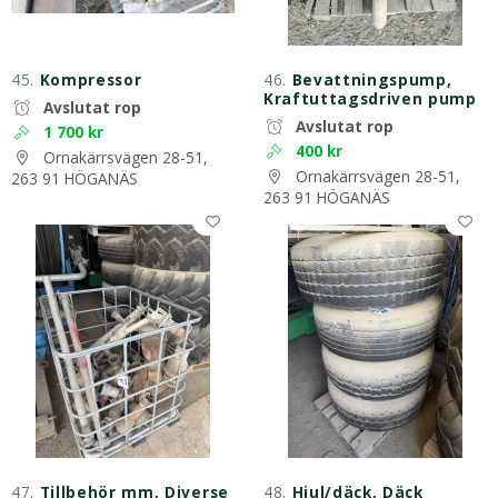
45.
Kompressor
46.
Bevattningspump,
Kraftuttagsdriven pump
Avslutat rop
Avslutat rop
1 700 kr
400 kr
Ornakärrsvägen 28-51,
Ornakärrsvägen 28-51,
263 91 HÖGANÄS
263 91 HÖGANÄS
47.
Tillbehör mm, Diverse
48.
Hjul/däck, Däck