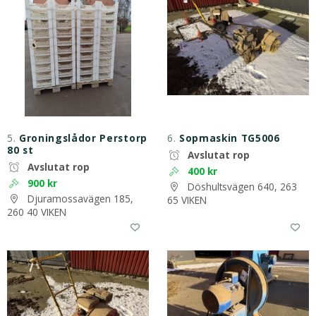
5.
Groningslådor Perstorp
6.
Sopmaskin TG5006
80 st
Avslutat rop
Avslutat rop
400 kr
900 kr
Döshultsvägen 640, 263
Djuramossavägen 185,
65 VIKEN
260 40 VIKEN