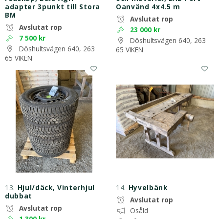
adapter 3punkt till Stora
Oanvänd 4x4.5 m
BM
Avslutat rop
Avslutat rop
23 000 kr
7 500 kr
Döshultsvägen 640, 263
Döshultsvägen 640, 263
65 VIKEN
65 VIKEN
13.
Hjul/däck, Vinterhjul
14.
Hyvelbänk
dubbat
Avslutat rop
Avslutat rop
Osåld
1 300 kr